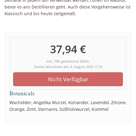
beinahe in jedem Gin verwendet werden, ruhen im Alkohol,
bevor es ans Destillieren geht. Auch diese Vorgehensweise ist
klassisch und bis heute zeitgemäß.
37,94 €
inkl. 19% gesetzlicher MwSt.
Zuletzt aktualisiert am: 6. August 2026 17:10
Nicht Verfügbar
Botanicals
Wacholder, Angelika Wurzel, Koriander, Lavendel, Zitrone,
Orange, Zimt, Sternanis, Süßholzwurzel, Kümmel