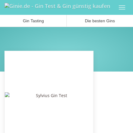
Skip
Toggl
to
navig
main
Gin Tasting
Die besten Gins
content