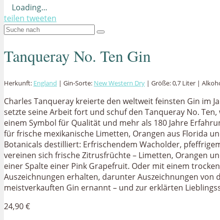
Loading...
teilen
tweeten
Tanqueray No. Ten Gin
Herkunft:
England
| Gin-Sorte:
New Western Dry
| Größe: 0,7 Liter | Alkoh
Charles Tanqueray kreierte den weltweit feinsten Gin im J
setzte seine Arbeit fort und schuf den Tanqueray No. Ten,
einem Symbol für Qualität und mehr als 180 Jahre Erfahrun
für frische mexikanische Limetten, Orangen aus Florida u
Botanicals destilliert: Erfrischendem Wacholder, pfeffrig
vereinen sich frische Zitrusfrüchte – Limetten, Orangen u
einer Spalte einer Pink Grapefruit. Oder mit einem trock
Auszeichnungen erhalten, darunter Auszeichnungen von de
meistverkauften Gin ernannt – und zur erklärten Lieblings
24,90 €