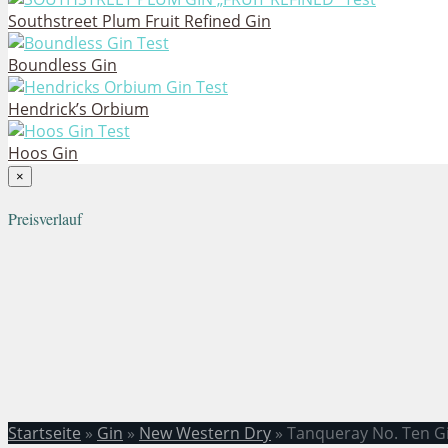
Southstreet Plum Fruit Refined Gin
Boundless Gin
Hendrick’s Orbium
Hoos Gin
×
Preisverlauf
Startseite
»
Gin
»
New Western Dry
»
Tanqueray No. Ten G