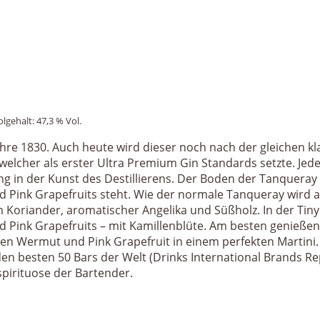
olgehalt: 47,3 % Vol.
ahre 1830. Auch heute wird dieser noch nach der gleichen kl
 welcher als erster Ultra Premium Gin Standards setzte. Jed
g in der Kunst des Destillierens. Der Boden der Tanqueray 
nd Pink Grapefruits steht. Wie der normale Tanqueray wird 
em Koriander, aromatischer Angelika und Süßholz. In der Ti
nd Pink Grapefruits – mit Kamillenblüte. Am besten genießen
enen Wermut und Pink Grapefruit in einem perfekten Martini
n besten 50 Bars der Welt (Drinks International Brands Re
spirituose der Bartender.